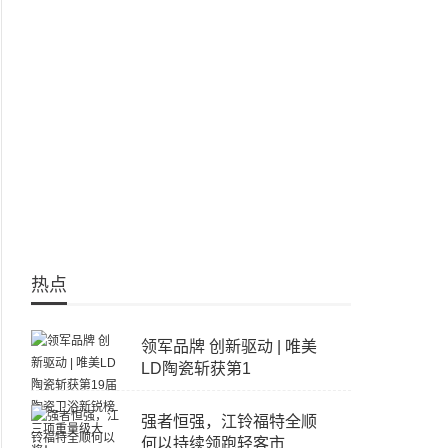
热点
领军品牌 创新驱动 | 唯美
LD陶瓷斩获第1
强者恒强，江铃福特全顺
何以持续领跑轻客市