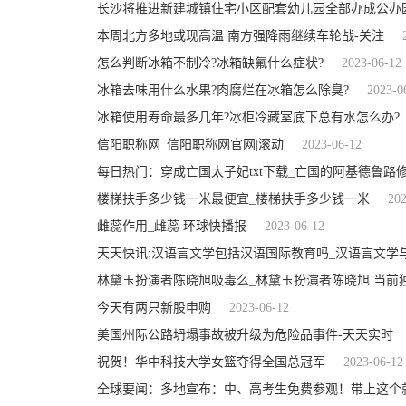
长沙将推进新建城镇住宅小区配套幼儿园全部办成公办
本周北方多地或现高温 南方强降雨继续车轮战-关注
怎么判断冰箱不制冷?冰箱缺氟什么症状?
2023-06-12
冰箱去味用什么水果?肉腐烂在冰箱怎么除臭?
2023-0
冰箱使用寿命最多几年?冰柜冷藏室底下总有水怎么办?
信阳职称网_信阳职称网官网|滚动
2023-06-12
每日热门：穿成亡国太子妃txt下载_亡国的阿基德鲁路
楼梯扶手多少钱一米最便宜_楼梯扶手多少钱一米
202
雌蕊作用_雌蕊 环球快播报
2023-06-12
天天快讯:汉语言文学包括汉语国际教育吗_汉语言文学
林黛玉扮演者陈晓旭吸毒么_林黛玉扮演者陈晓旭 当前
今天有两只新股申购
2023-06-12
美国州际公路坍塌事故被升级为危险品事件-天天实时
祝贺！华中科技大学女篮夺得全国总冠军
2023-06-12
全球要闻：多地宣布：中、高考生免费参观！带上这个