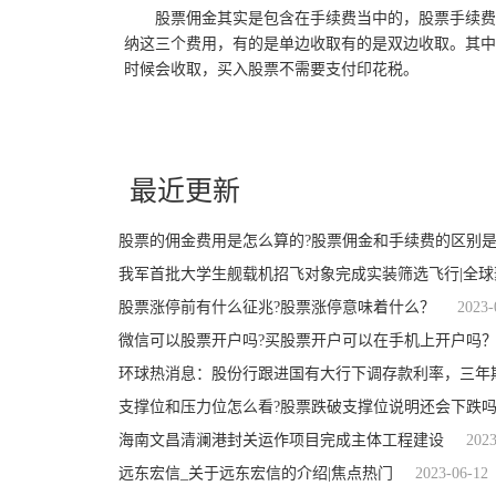
股票佣金其实是包含在手续费当中的，股票手续费
纳这三个费用，有的是单边收取有的是双边收取。其中
时候会收取，买入股票不需要支付印花税。
关键词：
股票的佣金费用是怎么算的
买卖股票实际成交金额
股
最近更新
股票的佣金费用是怎么算的?股票佣金和手续费的区别是
我军首批大学生舰载机招飞对象完成实装筛选飞行|全球
股票涨停前有什么征兆?股票涨停意味着什么？
2023-
微信可以股票开户吗?买股票开户可以在手机上开户吗
环球热消息：股份行跟进国有大行下调存款利率，三年期
支撑位和压力位怎么看?股票跌破支撑位说明还会下跌
海南文昌清澜港封关运作项目完成主体工程建设
2023
远东宏信_关于远东宏信的介绍|焦点热门
2023-06-12