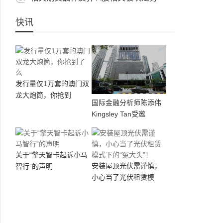
快讯
发行量仅1万套的澳门双
龙大炮筒，你抢到
国际金融分析师陈添伟
Kingsley Tan受邀
关于“擎天智卡起诉小马
安装屋顶光伏需谨慎，
智行”的声明
小心当了光伏租赁模